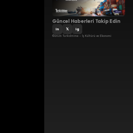
Güncel Haberleri Takip Edin
in
𝕏
ig
©2026 Turkishtime – İş Kültürü ve Ekonomi