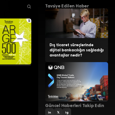
elirledi
Tavsiye Edilen Haber
Dış ticaret süreçlerinde
dijital bankacılığın sağladığı
avantajlar nedir?
Güncel Haberleri Takip Edin
in
𝕏
ig