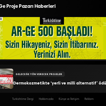
laşım başarıyı getirdi
Solar Sprey Dryer
Ge Proje Pazarı Haberleri
GELECEĞE YÖN VERECEK PROJELER
Dermokozmetikte ‘yerli ve milli alternatif’ ödü
Turkishtime Dergi
Hakkımızda
Künye ve İletişim
Reklam