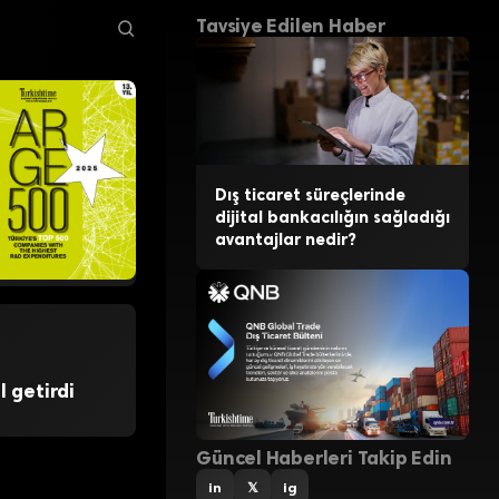
Tavsiye Edilen Haber
Dış ticaret süreçlerinde
dijital bankacılığın sağladığı
avantajlar nedir?
l getirdi
Güncel Haberleri Takip Edin
in
𝕏
ig