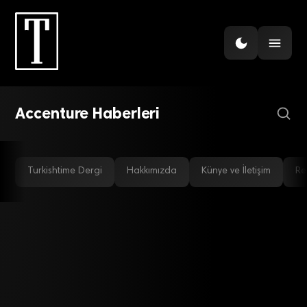
GÜNDEM
Memnun müşteri daha
fazla kazandırıyor
Accenture Haberleri
Turkishtime Dergi
Hakkımızda
Künye ve İletişim
Re