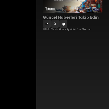
Güncel Haberleri Takip Edin
in
𝕏
ig
©2026 Turkishtime – İş Kültürü ve Ekonomi