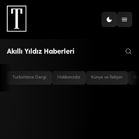
GÜNDEM
Soyak 50 bin öğrenciyi
Akıllı Yıldız yapıyor
Akıllı Yıldız Haberleri
Turkishtime Dergi
Hakkımızda
Künye ve İletişim
Re