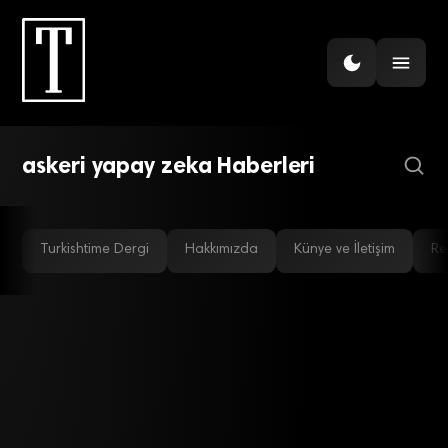
Yapay Zeka Savunma
Alanına Giriyor: OpenAI
Pentagon’dan Sonra NATO
ile Anlaşma Gündeminde
askeri yapay zeka Haberleri
Turkishtime Dergi
Hakkımızda
Künye ve İletişim
Re