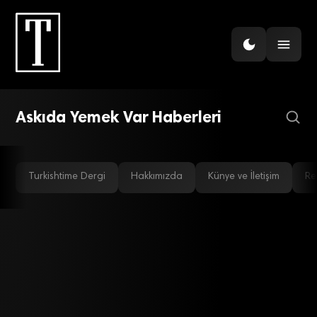
ŞIRKETLER
Meal Box ile ÇOTUN ‘askıya
yemek’ bıraktı
Askıda Yemek Var Haberleri
Turkishtime Dergi
Hakkımızda
Künye ve İletişim
Re