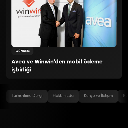
GÜNDEM
Avea ve Winwin’den mobil ödeme
işbirliği
Turkishtime Dergi
Hakkımızda
Künye ve İletişim
Re