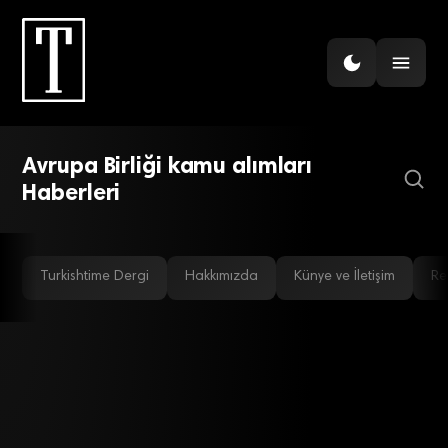
İHRACAT
AB’nin kamu ihalelerinde
yeni engel: Türk
Avrupa Birliği kamu alımları
ihracatçısına GPA bariyeri
Haberleri
Turkishtime Dergi
Hakkımızda
Künye ve İletişim
Re