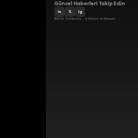
Güncel Haberleri Takip Edin
in
𝕏
ig
©2026 Turkishtime – İş Kültürü ve Ekonomi