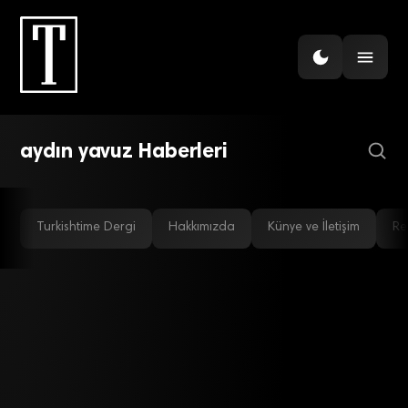
GÜNDEM
Vizyon ARGE’de Genel
Müdür Ataması
aydın yavuz Haberleri
Turkishtime Dergi
Hakkımızda
Künye ve İletişim
Re