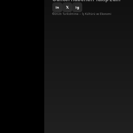
in
𝕏
ig
©2026 Turkishtime – İş Kültürü ve Ekonomi