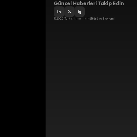
Güncel Haberleri Takip Edin
in
𝕏
ig
©2026 Turkishtime – İş Kültürü ve Ekonomi