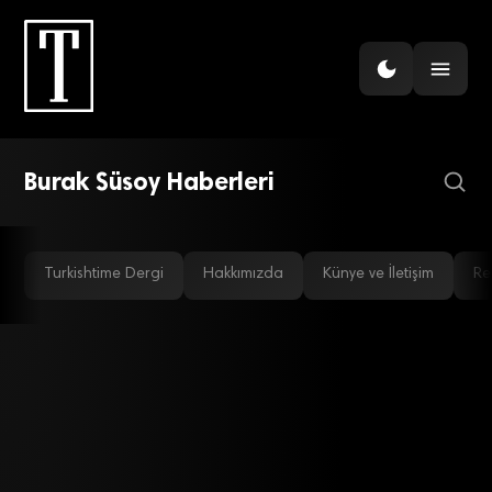
TEKNOLOJI
Türkiye’de tanınmayan
Avrupalı yazılım devi
Burak Süsoy Haberleri
Turkishtime Dergi
Hakkımızda
Künye ve İletişim
Re