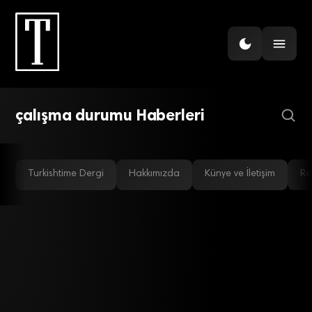
MAKRO EKONOMI
Hane halklarının tasarruf
oranı Türkiye’de %6.5
çalışma durumu Haberleri
Turkishtime Dergi
Hakkımızda
Künye ve İletişim
Re