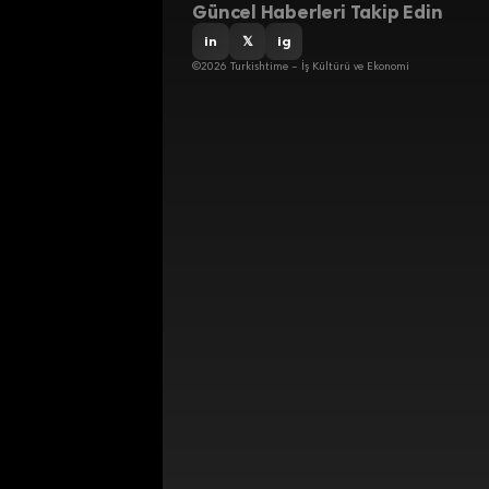
Güncel Haberleri Takip Edin
in
𝕏
ig
©2026 Turkishtime – İş Kültürü ve Ekonomi