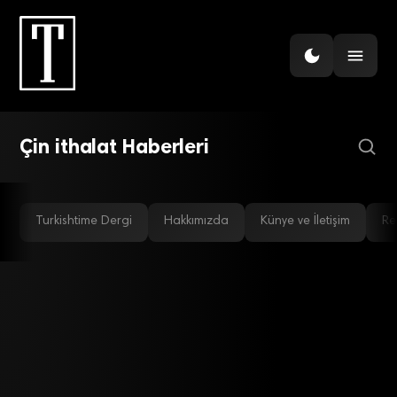
DÜNYA
Çin’in dış ticareti ekimde
sürpriz yaptı
Çin ithalat Haberleri
Turkishtime Dergi
Hakkımızda
Künye ve İletişim
Re