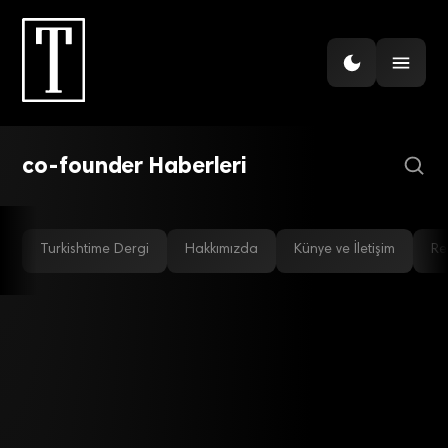
DIJITAL EKONOMI
BlaBlaCar,
carpooling.com’u satın
aldı
co-founder Haberleri
Turkishtime Dergi
Hakkımızda
Künye ve İletişim
Re