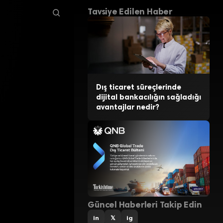
Tavsiye Edilen Haber
Dış ticaret süreçlerinde
dijital bankacılığın sağladığı
avantajlar nedir?
Güncel Haberleri Takip Edin
in
𝕏
ig