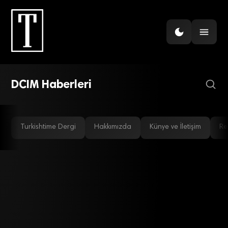
ŞIRKETLER
Emerson altyapıda maliyeti
azaltıyor
DCIM Haberleri
Turkishtime Dergi
Hakkımızda
Künye ve İletişim
Re