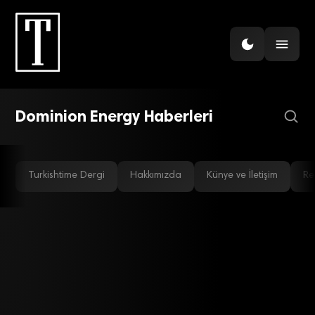
ENERJI
Warren Buffet’tın ‘enerji
aşkı’
Dominion Energy Haberleri
Turkishtime Dergi
Hakkımızda
Künye ve İletişim
Re