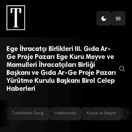
Ege İhracatçı Birlikleri III. Gıda Ar-
Ge Proje Pazarı Ege Kuru Meyve ve
İHRACAT
Mamulleri İhracatçıları Birliği
Tarım ve gıdada yenilikçi
Başkanı ve Gıda Ar-Ge Proje Pazarı
Yürütme Kurulu Başkanı Birol Celep
projeler İzmir’de buluştu
Haberleri
Turkishtime Dergi
Hakkımızda
Künye ve İletişim
Re