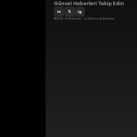
Güncel Haberleri Takip Edin
in
𝕏
ig
©2026 Turkishtime – İş Kültürü ve Ekonomi