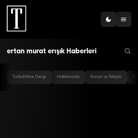
DIJITAL EKONOMI
Büyük veriye para
harcamaya gerek var mı?
ertan murat erışık Haberleri
Turkishtime Dergi
Hakkımızda
Künye ve İletişim
Re