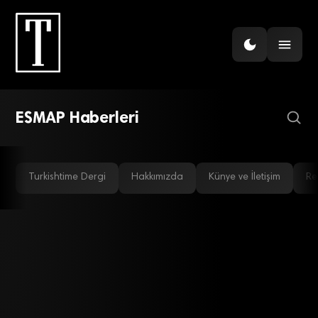
ENERJI
Dünya Bankası’ndan enerji
verimliliği planına destek
ESMAP Haberleri
Turkishtime Dergi
Hakkımızda
Künye ve İletişim
Re