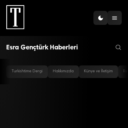
GÜNDEM
Özyeğin öğrencileri iş
dünyasına hazır
Esra Gençtürk Haberleri
Turkishtime Dergi
Hakkımızda
Künye ve İletişim
Re