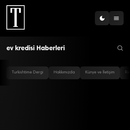
GÜNDEM
Türkiye’deki 10 evden 4’ü
krediyle alınıyor
ev kredisi Haberleri
Turkishtime Dergi
Hakkımızda
Künye ve İletişim
Re