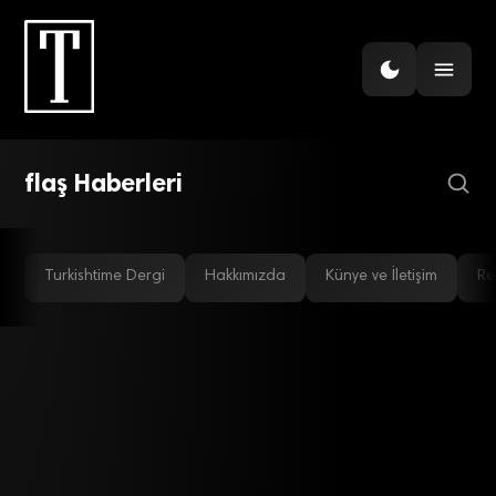
DIJITAL EKONOMI
Verileri yedeklemenin 6
farklı yolu
flaş Haberleri
Turkishtime Dergi
Hakkımızda
Künye ve İletişim
Re