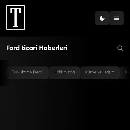
GÜNDEM
Ford’dan hem ziyaret hem
ticaret kampanyası
Ford ticari Haberleri
Turkishtime Dergi
Hakkımızda
Künye ve İletişim
Re