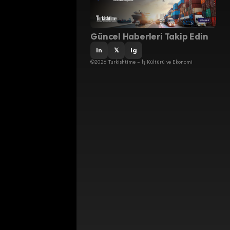
Güncel Haberleri Takip Edin
in
𝕏
ig
©2026 Turkishtime – İş Kültürü ve Ekonomi