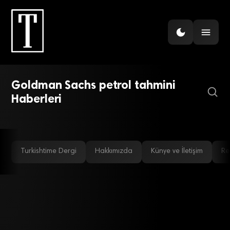
ENERJI
Goldman Sachs ve Fitch
ENERJI
petrol tahminlerini
Goldman Sachs’tan Hürmüz
Goldman Sachs petrol tahmini
Uyarısı: Petrol 100 Dolara
yükseltti
Haberleri
Yükselebilir
Turkishtime Dergi
Hakkımızda
Künye ve İletişim
Re