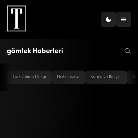
PERAKENDE
KİP çok renkli! Bağlan
Keskin’in marka incelemesi
gömlek Haberleri
Turkishtime Dergi
Hakkımızda
Künye ve İletişim
Re