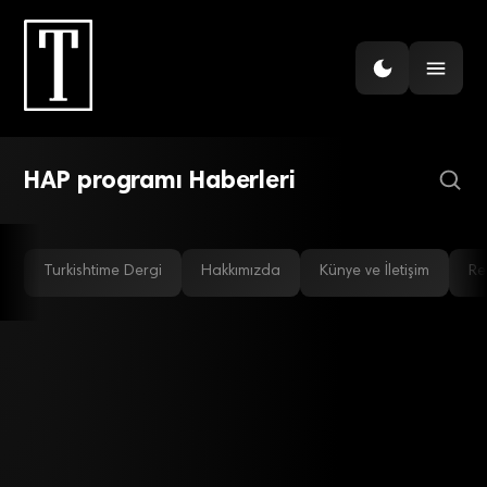
HAP Desteği Alan Kreatif
Endüstri Yüksek Katma
Değerli İhracata
Odaklanacak
HAP programı Haberleri
Turkishtime Dergi
Hakkımızda
Künye ve İletişim
Re