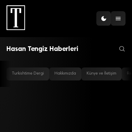
Varlık Yönetim Şirketleri
Derneği’nde başkanlık
görevine Hasan Tengiz
seçildi
Hasan Tengiz Haberleri
Turkishtime Dergi
Hakkımızda
Künye ve İletişim
Re