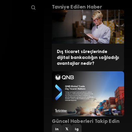
Tavsiye Edilen Haber
Dış ticaret süreçlerinde
dijital bankacılığın sağladığı
avantajlar nedir?
Güncel Haberleri Takip Edin
in
𝕏
ig