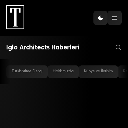
İNŞAAT
Türk mimarlığı nereye
gidiyor? Mimarlar
anlatıyor…
Iglo Architects Haberleri
Turkishtime Dergi
Hakkımızda
Künye ve İletişim
Re