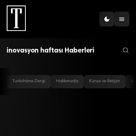
E-TICARET
Türkiye, e-ticaretin hızlı
GÜNDEM
2017’de iş dünyasına yön verecek
büyüyeceği ülkelerden biri
inovasyon haftası Haberleri
20 trend
Turkishtime Dergi
Hakkımızda
Künye ve İletişim
Re