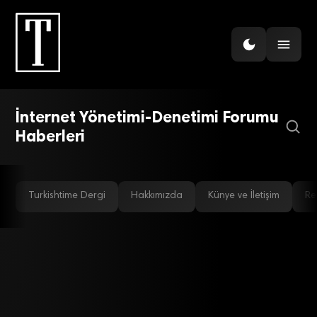
GÜNDEM
Türkiye internet
yasaklarında Rusya’nın
İnternet Yönetimi-Denetimi Forumu
izinde
Haberleri
Turkishtime Dergi
Hakkımızda
Künye ve İletişim
Re