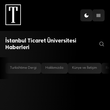
EĞITIM
Mobil teknolojisine kadın
İstanbul Ticaret Üniversitesi
eli değecek
Haberleri
Turkishtime Dergi
Hakkımızda
Künye ve İletişim
Re