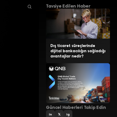
Tavsiye Edilen Haber
Dış ticaret süreçlerinde
dijital bankacılığın sağladığı
avantajlar nedir?
Güncel Haberleri Takip Edin
in
𝕏
ig