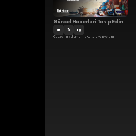
Güncel Haberleri Takip Edin
in
𝕏
ig
©2026 Turkishtime – İş Kültürü ve Ekonomi