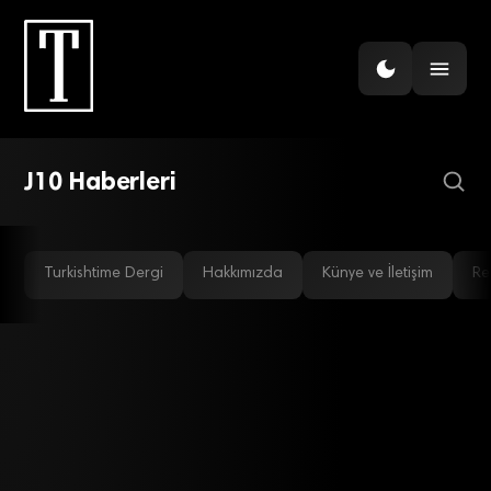
GÜNDEM
Karsan J10’ları Çin’de
üretecek
J10 Haberleri
Turkishtime Dergi
Hakkımızda
Künye ve İletişim
Re