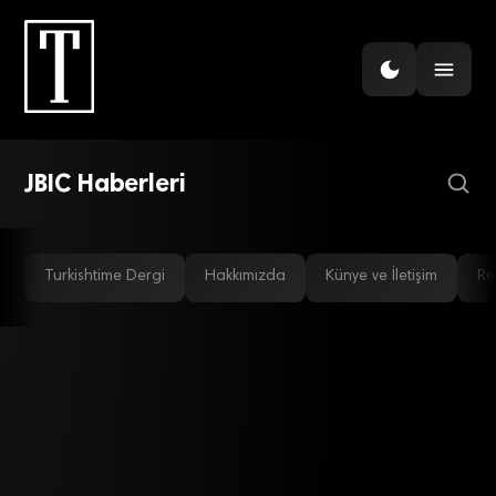
GÜNDEM
TKB, JBIC ile mütabakat
imzaladı
JBIC Haberleri
Turkishtime Dergi
Hakkımızda
Künye ve İletişim
Re