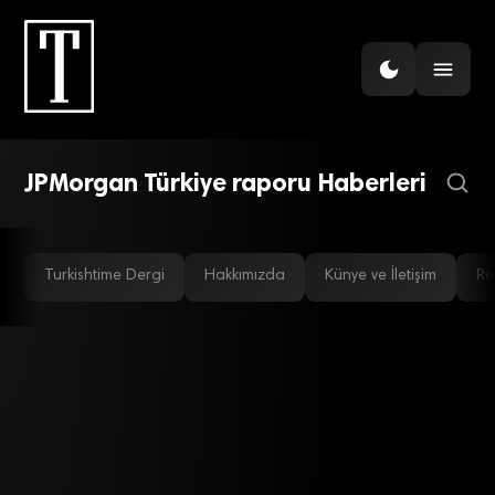
JPMorgan’dan TCMB İçin
Faiz Artırımı Beklentisi:
Politika Faizi Yüzde 40’a
Çıkabilir
JPMorgan Türkiye raporu Haberleri
Turkishtime Dergi
Hakkımızda
Künye ve İletişim
Re