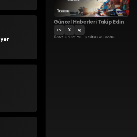
Güncel Haberleri Takip Edin
in
𝕏
ig
©2026 Turkishtime – İş Kültürü ve Ekonomi
iyer