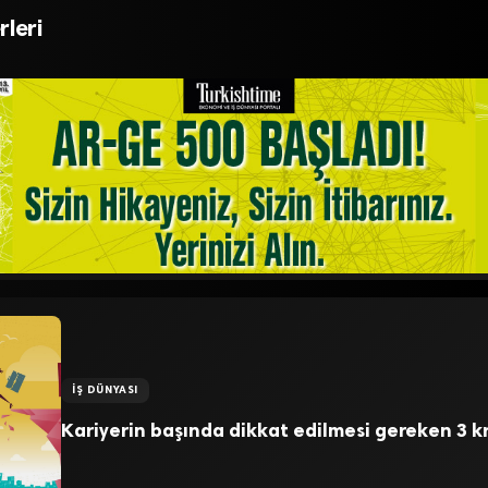
et’ın başarı formülü
oluyor
rleri
İŞ DÜNYASI
Kariyerin başında dikkat edilmesi gereken 3 kr