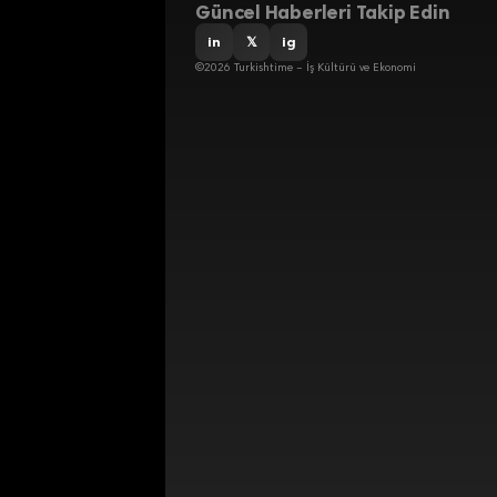
Güncel Haberleri Takip Edin
in
𝕏
ig
©2026 Turkishtime – İş Kültürü ve Ekonomi