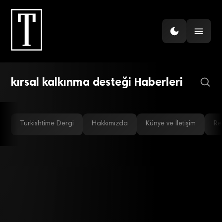
TARIM
Kırsal kalkınma projelerine
1,2 milyar TL hibe
kırsal kalkınma desteği Haberleri
Turkishtime Dergi
Hakkımızda
Künye ve İletişim
Re