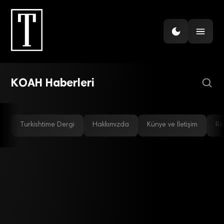
GÜNDEM
Türkiye’de astım ve KOAH
ilaçları üretilecek
KOAH Haberleri
Turkishtime Dergi
Hakkımızda
Künye ve İletişim
Re