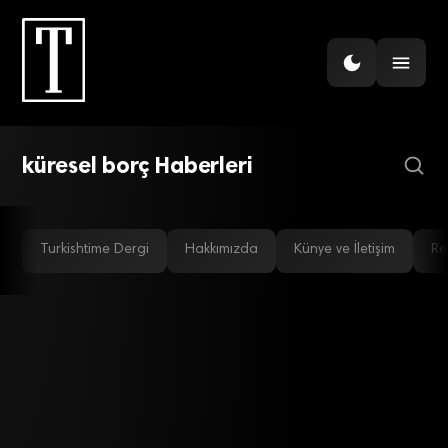
FINANS
Gelişen piyasalarda borç
zirvede!
küresel borç Haberleri
Turkishtime Dergi
Hakkımızda
Künye ve İletişim
Re